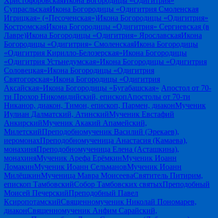
Христофоровская
Икона Богородицы «Одигитрия»
Супрасльская
Икона Богородицы «Одигитрия Смоленская
Игрицкая» («Песоченская»)
Икона Богородицы «Одигитрия»
Костромская
Икона Богородицы «Одигитрия» Сергиевская (в
Лавре)
Икона Богородицы «Одигитрия» Ярославская
Икона
Богородицы «Одигитрия» Смоленская
Икона Богородицы
«Одигитрия Кирилло-Белозерская»
Икона Богородицы
«Одигитрия Устьнедумская»
Икона Богородицы «Одигитрия
Соловецкая»
Икона Богородицы «Одигитрия
Святогорская»
Икона Богородицы «Одигитрия
Аксайская»
Икона Богородицы «Бугабашская»
Апостол от 70-
ти Прохор Никомидийский, епископ
Апостолы от 70-ти
Никанор, диакон, Тимон, епископ, Пармен, диакон
Мученик
Иулиан Далматский, Атинский
Мученик Евстафий
Анкирский
Мученик Акакий Апамейский,
Милетский
Преподобномученик Василий (Эрекаев),
иеромонах
Преподобномученица Анастасия (Камаева),
монахиня
Преподобномученица Елена (Асташкина),
монахиня
Мученик Арефа Ерёмкин
Мученик Иоанн
Ломакин
Мученик Иоанн Сельманов
Мученик Иоанн
Милёшкин
Мученица Мавра Моисеева
Святитель Питирим,
епископ Тамбовский
Собор Тамбовских святых
Преподобный
Моисей Печерский
Преподобный Павел
Ксиропотамский
Священномученик Николай Пономарев,
диакон
Священномученик Анфим Сарайский,