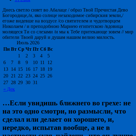
Днесь светло сияет во Абалаце / образ Твой Пречистая Дево
Богородице,/и, яко солнце незаходимое сибирския земли,/
егоже видевше на воздусе /со святителем и чудотворцем
Николаем / и преподобною Мариею египетскою /вдовица
молящеся Ти со слезами /и мы к Тебе притекающе зовем // мир
обители Твоей даруй и душам нашим велию милость.
Июль 2026
Пн
Вт
Ср
Чт
Пт
Сб
Вс
1
2
3
4
5
6
7
8
9
10
11
12
13
14
15
16
17
18
19
20
21
22
23
24
25
26
27
28
29
30
31
« Дек
…Если увидишь ближнего во грехе: не
на это одно смотри, но размысли, что
сделал или делает он хорошего, и,
нередко, испытав вообще, а не в
частности судя, найдешь, что он лучше