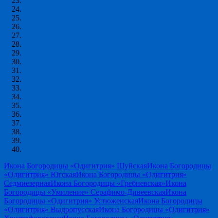
Икона Богородицы «Одигитрия» Шуйская
Икона Богородицы
«Одигитрия» Югская
Икона Богородицы «Одигитрия»
Седмиезерная
Икона Богородицы «Гребневская»
Икона
Богородицы «Умиление» Серафимо-Дивеевская
Икона
Богородицы «Одигитрия» Устюженская
Икона Богородицы
«Одигитрия» Выдропусская
Икона Богородицы «Одигитрия»