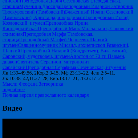
епископ
Преподобная Дария Сезеновская (Лебедянская),
старица
Мученица Дросида
Преподобный Иларион Затворник,
Троекуровский (Тамбовский)
Блаженный Иоанн Сезеновский
(Тамбовский), Христа ради юродивый
Преподобный Иосиф
Козловский, игумен
Преподобная Ирина
Каппадокийская
Преподобный Марк Молчальник, Саровский,
схимонах
Преподобная Марфа Тамбовская,
старица
Преподобный Матфей Чернеево-Шацкий,
игумен
Священномученик Мисаил, архиепископ Рязанский,
Шацкий
Преподобный Назарий (Кондратьев), Валаамский,
Саровский, чудотворец, игумен
Апостол от 70-ти Пармен,
диакон
Святитель Серапион, митрополит
Сарайский
Преподобная Серафима Сезеновская, игумения
Лк.1:39–49,56, 2Кор.2:3-15, Мф.23:13–22, Флп.2:5–11,
Лк.10:38–42,11:27–28, Евр.13:17–21, Лк.6:17–23
Мысли Феофана Затворника
подробнее
Полная версия православного календаря
Видео