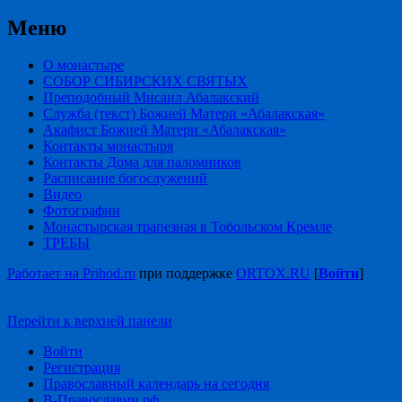
Меню
О монастыре
СОБОР СИБИРСКИХ СВЯТЫХ
Преподобный Мисаил Абалакский
Служба (текст) Божией Матери «Абалакская»
Акафист Божией Матери «Абалакская»
Контакты монастыря
Контакты Дома для паломников
Расписание богослужений
Видео
Фотографии
Монастырская трапезная в Тобольском Кремле
ТРЕБЫ
Работает на Prihod.ru
при поддержке
ORTOX.RU
[
Войти
]
Перейти к верхней панели
Войти
Регистрация
Православный календарь на сегодня
В-Православии.рф