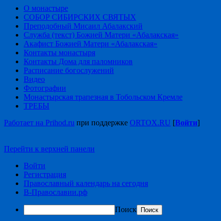
О монастыре
СОБОР СИБИРСКИХ СВЯТЫХ
Преподобный Мисаил Абалакский
Служба (текст) Божией Матери «Абалакская»
Акафист Божией Матери «Абалакская»
Контакты монастыря
Контакты Дома для паломников
Расписание богослужений
Видео
Фотографии
Монастырская трапезная в Тобольском Кремле
ТРЕБЫ
Работает на Prihod.ru
при поддержке
ORTOX.RU
[
Войти
]
Перейти к верхней панели
Войти
Регистрация
Православный календарь на сегодня
В-Православии.рф
Поиск