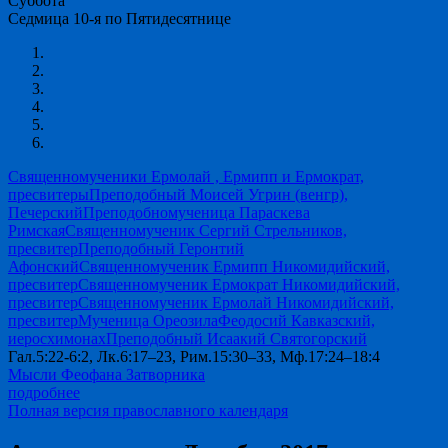
Суббота
Седмица 10-я по Пятидесятнице
Священномученики Ермолай , Ермипп и Ермократ,
пресвитеры
Преподобный Моисей Угрин (венгр),
Печерский
Преподобномученица Параскева
Римская
Священномученик Сергий Стрельников,
пресвитер
Преподобный Геронтий
Афонский
Священномученик Ермипп Никомидийский,
пресвитер
Священномученик Ермократ Никомидийский,
пресвитер
Священномученик Ермолай Никомидийский,
пресвитер
Мученица Ореозила
Феодосий Кавказский,
иеросхимонах
Преподобный Исаакий Святогорский
Гал.5:22-6:2, Лк.6:17–23, Рим.15:30–33, Мф.17:24–18:4
Мысли Феофана Затворника
подробнее
Полная версия православного календаря