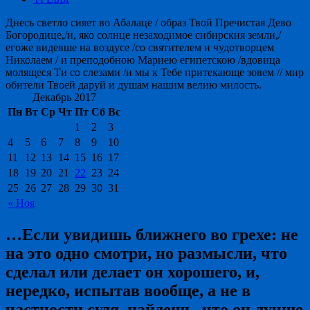
Днесь светло сияет во Абалаце / образ Твой Пречистая Дево
Богородице,/и, яко солнце незаходимое сибирския земли,/
егоже видевше на воздусе /со святителем и чудотворцем
Николаем / и преподобною Мариею египетскою /вдовица
молящеся Ти со слезами /и мы к Тебе притекающе зовем // мир
обители Твоей даруй и душам нашим велию милость.
Декабрь 2017
Пн
Вт
Ср
Чт
Пт
Сб
Вс
1
2
3
4
5
6
7
8
9
10
11
12
13
14
15
16
17
18
19
20
21
22
23
24
25
26
27
28
29
30
31
« Ноя
…Если увидишь ближнего во грехе: не
на это одно смотри, но размысли, что
сделал или делает он хорошего, и,
нередко, испытав вообще, а не в
частности судя, найдешь, что он лучше